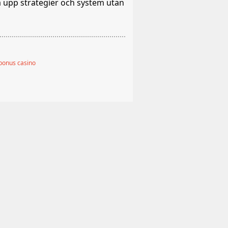
a upp strategier och system utan
sbonus casino