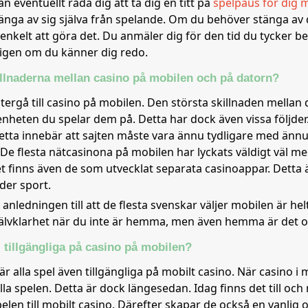
an eventuellt råda dig att ta dig en titt på
spelpaus för dig 
änga av sig själva från spelande. Om du behöver stänga av d
enkelt att göra det. Du anmäler dig för den tid du tycker be
 igen om du känner dig redo.
killnaderna mellan casino på mobilen och på datorn?
återgå till casino på mobilen. Den största skillnaden mellan
enheten du spelar dem på. Detta har dock även vissa följder
tta innebär att sajten måste vara ännu tydligare med ännu
De flesta nätcasinona på mobilen har lyckats väldigt väl med 
t finns även de som utvecklat separata casinoappar. Detta 
der sport.
anledningen till att de flesta svenskar väljer mobilen är he
jälvklarhet när du inte är hemma, men även hemma är det of
l tillgängliga på casino på mobilen?
är alla spel även tillgängliga på mobilt casino. När casino i
lla spelen. Detta är dock längesedan. Idag finns det till oc
elen till mobilt casino. Därefter skapar de också en vanlig o