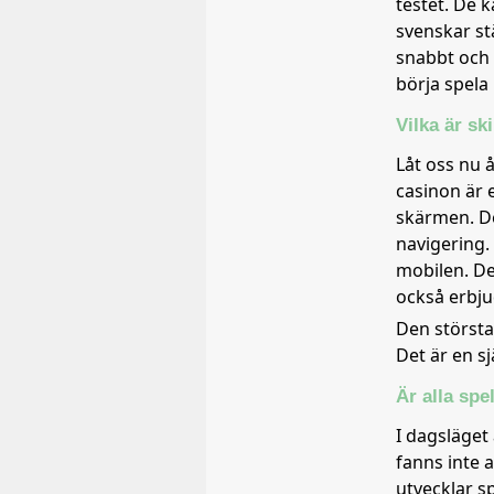
testet. De k
svenskar st
snabbt och 
börja spela
Vilka är s
Låt oss nu 
casinon är 
skärmen. De
navigering. 
mobilen. De
också erbju
Den största 
Det är en s
Är alla spe
I dagsläget 
fanns inte a
utvecklar sp