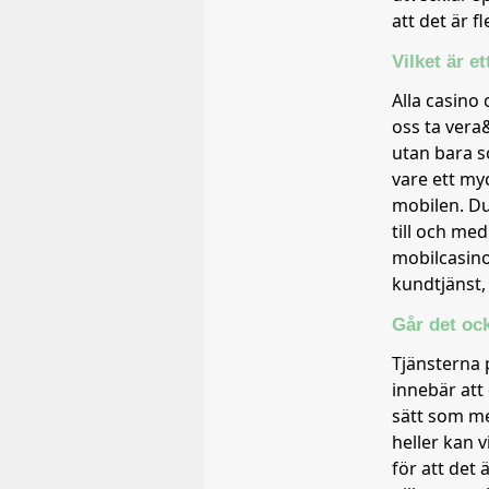
att det är 
Vilket är e
Alla casino
oss ta vera
utan bara so
vare ett myc
mobilen. Du
till och me
mobilcasino
kundtjänst, 
Går det ock
Tjänsterna 
innebär att
sätt som me
heller kan 
för att det 