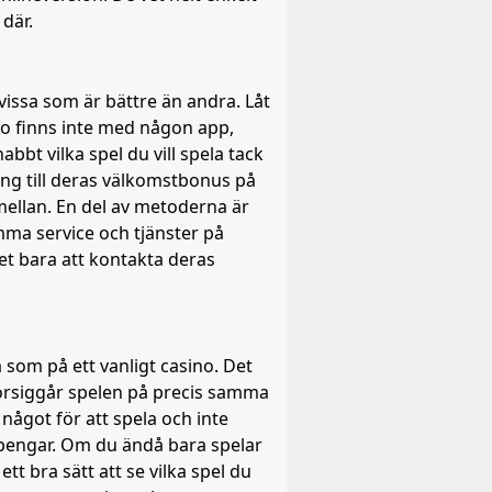
 där.
vissa som är bättre än andra. Låt
o finns inte med någon app,
abbt vilka spel du vill spela tack
gång till deras välkomstbonus på
ellan. En del av metoderna är
mma service och tjänster på
et bara att kontakta deras
som på ett vanligt casino. Det
försiggår spelen på precis samma
något för att spela och inte
spengar. Om du ändå bara spelar
ett bra sätt att se vilka spel du